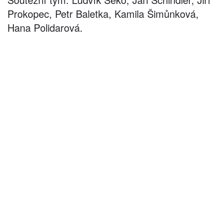
Prokopec, Petr Baletka, Kamila Šimůnková,
Hana Polidarová.
©
2026
architekti4a.cz
Created by
REDhand.cz
.
Navigace