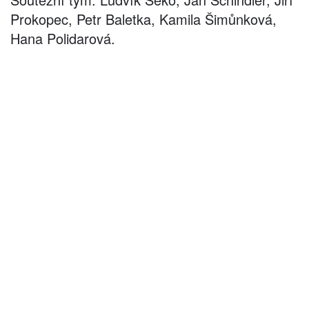
Prokopec, Petr Baletka, Kamila Šimůnková,
Hana Polidarová.
©
2026
architekti4a.cz
Created by
REDhand.cz
.
Navigace