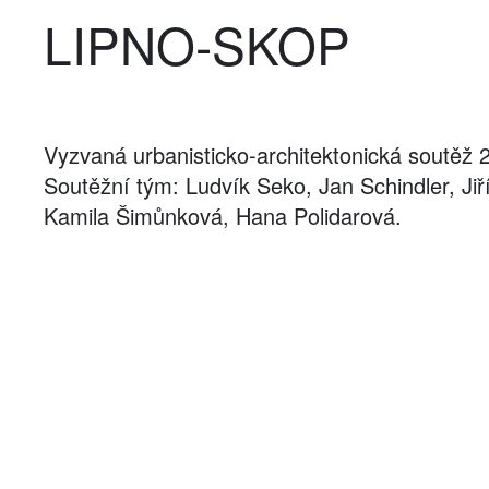
LIPNO-SKOP
Vyzvaná urbanisticko-architektonická soutěž 
Soutěžní tým: Ludvík Seko, Jan Schindler, Jiř
Kamila Šimůnková, Hana Polidarová.
Navigace
Úvod
Projekty