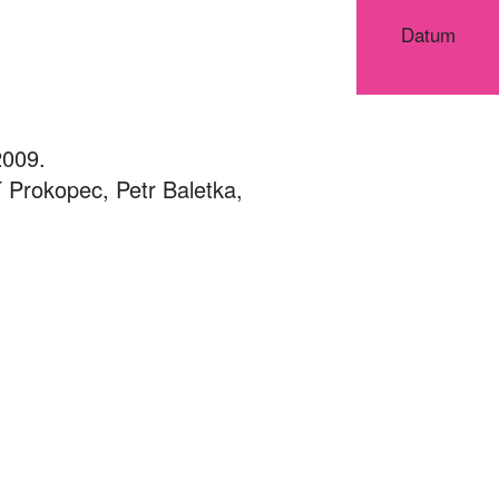
Datum
2009.
í Prokopec, Petr Baletka,
Ateliér Praha
Atelié
Františka Křížka
Fl
362/1
04
Praha 7, 170 00, ČR
+4