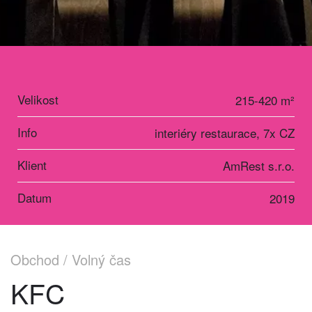
Velikost
215-420 m²
Info
interiéry restaurace, 7x CZ
Klient
AmRest s.r.o.
Datum
2019
Obchod / Volný čas
KFC