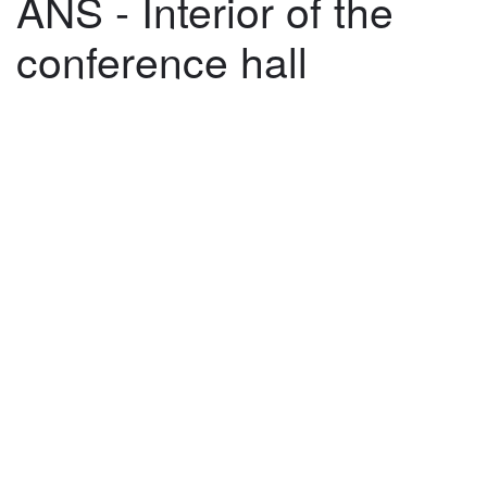
ANS - Interior of the
conference hall
©
2026
architekti4a.cz
Created by
REDhand.cz
.