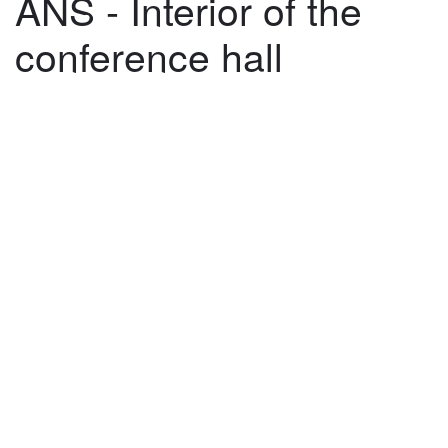
ANS - Interior of the
conference hall
©
2026
architekti4a.cz
Created by
REDhand.cz
.