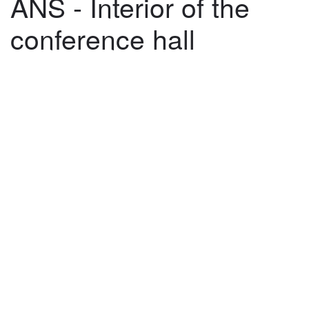
ANS - Interior of the
conference hall
©
2026
architekti4a.cz
Created by
REDhand.cz
.