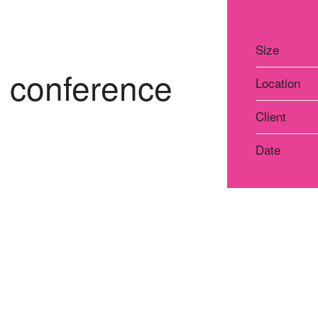
Size
e conference
Location
Client
Date
Atelier Praha
Atelie