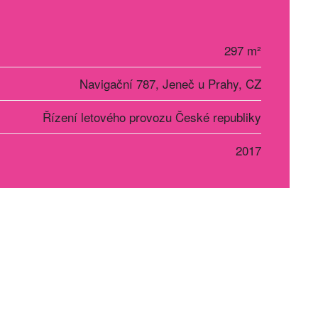
297 m²
Navigační 787, Jeneč u Prahy, CZ
Řízení letového provozu České republiky
2017
r Košice
Social networks