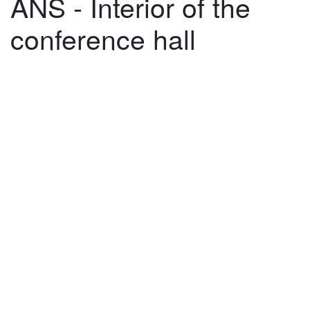
ANS - Interior of the
conference hall
©
2026
architekti4a.cz
Created by
REDhand.cz
.