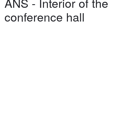
ANS - Interior of the
conference hall
©
2026
architekti4a.cz
Created by
REDhand.cz
.