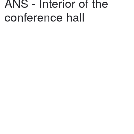
ANS - Interior of the
conference hall
©
2026
architekti4a.cz
Created by
REDhand.cz
.