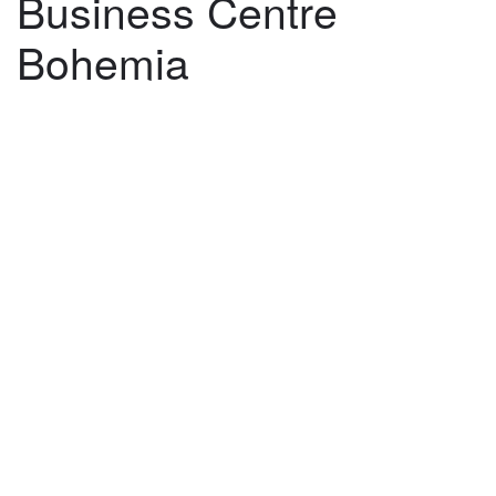
Business Centre
Bohemia
©
2026
architekti4a.cz
Created by
REDhand.cz
.